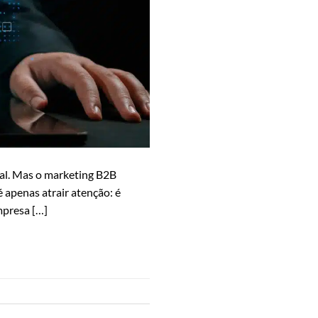
nal. Mas o marketing B2B
é apenas atrair atenção: é
mpresa […]