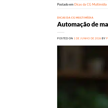
Postado em
Dicas da CG Multimídia
DICAS DA CG MULTIMÍDIA
Automação de mar
POSTED ON
1 DE JUNHO DE 2026
BY
P