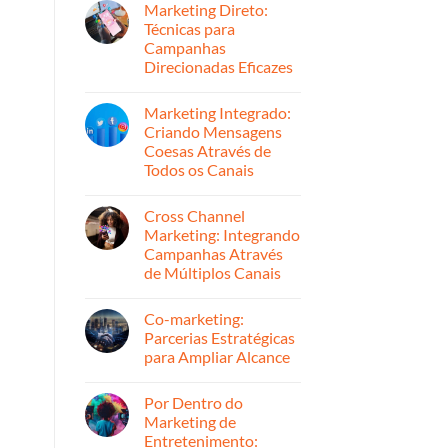
Convertem
Marketing Direto:
em
Histórias
Técnicas para
de
Campanhas
Sucesso:
Como
Direcionadas Eficazes
Triplicamos
o
Nenhum
ROI
comentário
Marketing Integrado:
em
em
Marketing
Campanhas
Criando Mensagens
Direto:
de
Coesas Através de
Técnicas
Marketing
para
Para
Todos os Canais
Campanhas
o
Direcionadas
Nenhum
Varejo
Eficazes
comentário
Cross Channel
em
Marketing
Marketing: Integrando
Integrado:
Campanhas Através
Criando
Mensagens
de Múltiplos Canais
Coesas
Através
Nenhum
de
comentário
Co-marketing:
em
Todos
Cross
os
Parcerias Estratégicas
Channel
Canais
para Ampliar Alcance
Marketing:
Integrando
Nenhum
Campanhas
comentário
Através
Por Dentro do
em
de
Co-
Marketing de
Múltiplos
marketing:
Canais
Entretenimento:
Parcerias