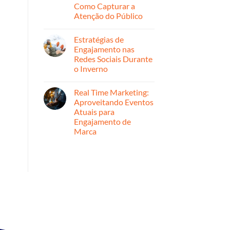
Estratégicas
Como Capturar a
para
Atenção do Público
Ampliar
Alcance
Nenhum
comentário
Estratégias de
em
Por
Engajamento nas
Dentro
Redes Sociais Durante
do
Marketing
o Inverno
de
Entretenimento:
Nenhum
Como
comentário
Real Time Marketing:
em
Capturar
Estratégias
a
Aproveitando Eventos
de
Atenção
Atuais para
Engajamento
do
nas
Público
Engajamento de
Redes
Marca
Sociais
Durante
Nenhum
o
comentário
Inverno
em
Real
Time
Marketing:
Aproveitando
Eventos
Atuais
para
Engajamento
de
Marca