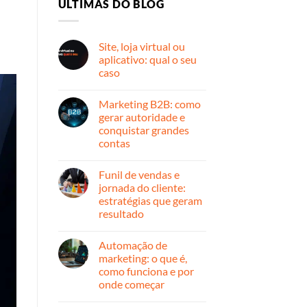
ULTIMAS DO BLOG
Site, loja virtual ou
aplicativo: qual o seu
caso
Nenhum
comentário
Marketing B2B: como
em
Site,
gerar autoridade e
loja
conquistar grandes
virtual
ou
contas
aplicativo:
qual
Nenhum
o
comentário
Funil de vendas e
em
seu
Marketing
caso
jornada do cliente:
B2B:
estratégias que geram
como
gerar
resultado
autoridade
e
Nenhum
conquistar
comentário
Automação de
em
grandes
Funil
contas
marketing: o que é,
de
como funciona e por
vendas
e
onde começar
jornada
do
Nenhum