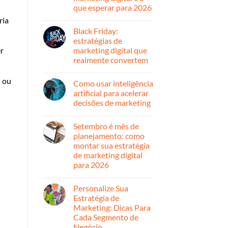
ano
que esperar para 2026
com
uma
Nenhum
ria
presença
comentário
Black Friday:
em
digital
Retrospectiva
forte
estratégias de
2025:
e
marketing digital que
r
o
estratégica
que
realmente convertem
mudou
no
Nenhum
marketing
comentário
s ou
Como usar inteligência
em
digital
Black
e
artificial para acelerar
Friday:
o
decisões de marketing
estratégias
que
de
esperar
Nenhum
marketing
para
comentário
digital
2026
Setembro é mês de
em
que
Como
planejamento: como
realmente
usar
convertem
montar sua estratégia
inteligência
artificial
de marketing digital
para
para 2026
acelerar
decisões
Nenhum
de
comentário
marketing
Personalize Sua
em
Setembro
Estratégia de
é
Marketing: Dicas Para
mês
de
Cada Segmento de
planejamento:
Negócio
como