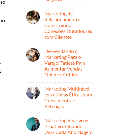
sso
montar
Nenhum
sua
comentário
estratégia
Marketing de
em
de
Personalize
Relacionamento:
rno
marketing
Sua
digital
Construindo
Estratégia
para
de
Conexões Duradouras
2026
Marketing:
com Clientes
Dicas
Para
Nenhum
Cada
comentário
Segmento
Desvendando o
em
de
Marketing
Marketing Para o
Negócio
de
Varejo: Táticas Para
r
Relacionamento:
Construindo
Aumentar Vendas
s
Conexões
Online e Offline
Duradouras
com
Nenhum
Clientes
comentário
Marketing Multinível:
em
Desvendando
Estratégias Éticas para
o
Crescimento e
Marketing
Para
Retenção
o
Varejo:
Nenhum
Táticas
comentário
Marketing Reativo vs.
em
Para
Marketing
Aumentar
Proativo: Quando
Multinível:
Vendas
Usar Cada Abordagem
Estratégias
Online
Éticas
e