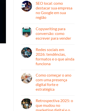
cliente:
comentário
SEO local: como
em
estratégias
Automação
que
destacar sua empresa
de
geram
no Google em sua
marketing:
resultado
o
região
que
é,
Nenhum
como
comentário
Copywriting para
em
funciona
SEO
e
conversão: como
local:
por
escrever para vender
como
onde
destacar
começar
Nenhum
sua
comentário
empresa
Redes sociais em
em
no
Copywriting
2026: tendências,
Google
para
em
formatos e o que ainda
conversão:
sua
como
funciona
região
escrever
para
Nenhum
vender
comentário
Como começar o ano
em
Redes
com uma presença
sociais
digital forte e
em
2026:
estratégica
tendências,
formatos
Nenhum
e
comentário
Retrospectiva 2025: o
em
o
Como
que
que mudou no
começar
ainda
marketing digital e o
o
funciona