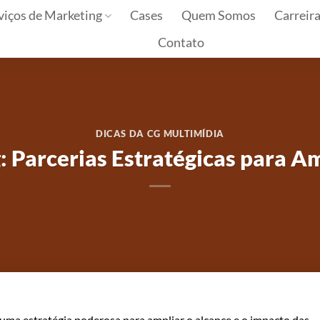
viços de Marketing
Cases
Quem Somos
Carreir
Contato
DICAS DA CG MULTIMÍDIA
 Parcerias Estratégicas para A
uma estratégia poderosa para ampliar o alcance e o impacto das