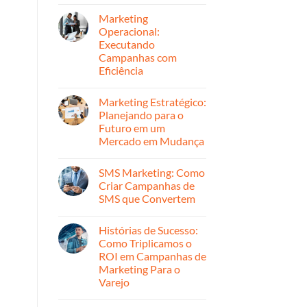
Nenhum
para
Offline
comentário
Crescimento
Marketing
em
e
Marketing
Operacional:
Retenção
Reativo
Executando
vs.
Proativo:
Campanhas com
Quando
Eficiência
Usar
Cada
Nenhum
Abordagem
comentário
Marketing Estratégico:
em
Marketing
Planejando para o
Operacional:
Futuro em um
Executando
Campanhas
Mercado em Mudança
com
Eficiência
Nenhum
comentário
SMS Marketing: Como
em
Marketing
Criar Campanhas de
Estratégico:
SMS que Convertem
Planejando
para
Nenhum
o
comentário
Futuro
Histórias de Sucesso:
em
em
SMS
Como Triplicamos o
um
Marketing:
Mercado
ROI em Campanhas de
Como
em
Criar
Marketing Para o
Mudança
Campanhas
Varejo
de
SMS
Nenhum
que
comentário