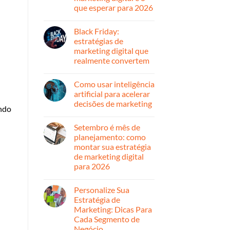
ano
que esperar para 2026
com
uma
Nenhum
presença
comentário
Black Friday:
em
digital
Retrospectiva
forte
estratégias de
2025:
e
marketing digital que
o
estratégica
que
realmente convertem
mudou
no
Nenhum
marketing
comentário
Como usar inteligência
em
digital
Black
e
artificial para acelerar
Friday:
o
decisões de marketing
estratégias
que
ando
de
esperar
Nenhum
marketing
para
comentário
digital
2026
Setembro é mês de
em
que
Como
planejamento: como
realmente
usar
convertem
montar sua estratégia
inteligência
artificial
de marketing digital
para
para 2026
acelerar
decisões
Nenhum
de
comentário
marketing
Personalize Sua
em
Setembro
Estratégia de
é
Marketing: Dicas Para
mês
de
Cada Segmento de
planejamento:
Negócio
como