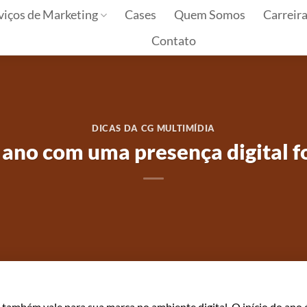
viços de Marketing
Cases
Quem Somos
Carreir
Contato
DICAS DA CG MULTIMÍDIA
no com uma presença digital fo
 também vale para sua marca no ambiente digital. O início do ano 