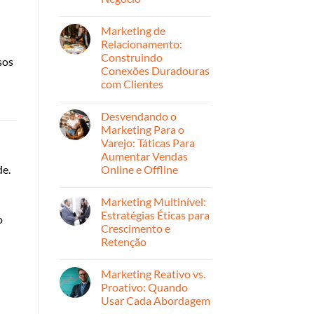
montar
Nenhum
sua
comentário
estratégia
Marketing de
em
de
Personalize
Relacionamento:
marketing
Sua
digital
Construindo
Estratégia
sos
para
de
Conexões Duradouras
2026
Marketing:
com Clientes
Dicas
Para
Nenhum
Cada
comentário
Segmento
Desvendando o
em
de
Marketing
Marketing Para o
Negócio
de
Varejo: Táticas Para
Relacionamento:
Construindo
Aumentar Vendas
Conexões
Online e Offline
de.
Duradouras
com
Nenhum
Clientes
comentário
Marketing Multinível:
em
Desvendando
Estratégias Éticas para
o
o
Crescimento e
Marketing
Para
Retenção
o
Varejo:
Nenhum
Táticas
comentário
Marketing Reativo vs.
em
Para
Marketing
Aumentar
Proativo: Quando
Multinível:
Vendas
Usar Cada Abordagem
Estratégias
Online
Éticas
e