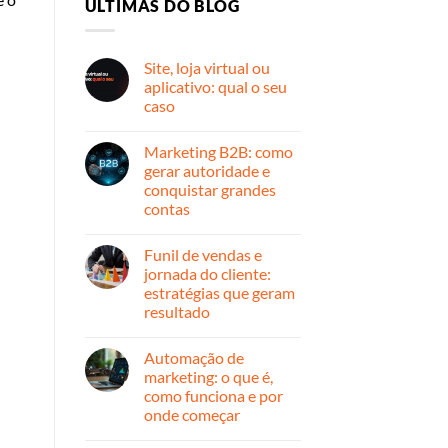
ULTIMAS DO BLOG
Site, loja virtual ou
aplicativo: qual o seu
caso
Nenhum
comentário
Marketing B2B: como
em
Site,
gerar autoridade e
loja
conquistar grandes
virtual
ou
contas
aplicativo:
qual
Nenhum
o
comentário
Funil de vendas e
em
seu
Marketing
caso
jornada do cliente:
B2B:
estratégias que geram
como
gerar
resultado
autoridade
e
Nenhum
conquistar
comentário
Automação de
em
grandes
Funil
contas
marketing: o que é,
de
como funciona e por
vendas
e
onde começar
jornada
do
Nenhum