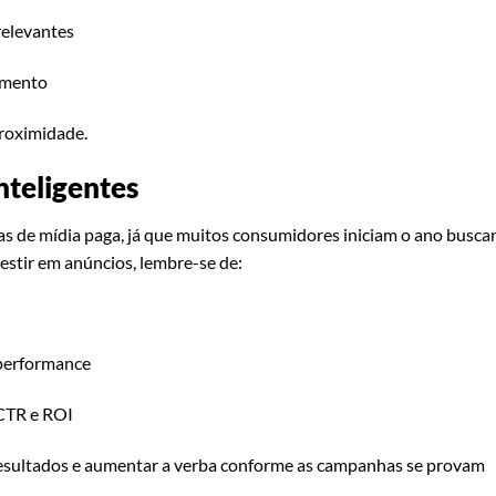
relevantes
amento
proximidade.
nteligentes
s de mídia paga, já que muitos consumidores iniciam o ano busc
vestir em anúncios, lembre-se de:
 performance
CTR e ROI
esultados e aumentar a verba conforme as campanhas se provam