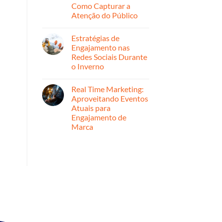
Estratégicas
Como Capturar a
para
Atenção do Público
Ampliar
Alcance
Nenhum
comentário
Estratégias de
em
Por
Engajamento nas
Dentro
Redes Sociais Durante
do
Marketing
o Inverno
de
Entretenimento:
Nenhum
Como
comentário
Real Time Marketing:
em
Capturar
Estratégias
a
Aproveitando Eventos
de
Atenção
Atuais para
Engajamento
do
nas
Público
Engajamento de
Redes
Marca
Sociais
Durante
Nenhum
o
comentário
Inverno
em
Real
Time
Marketing:
Aproveitando
Eventos
Atuais
para
Engajamento
de
Marca