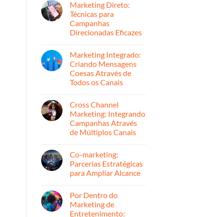
Convertem
Marketing Direto:
em
Histórias
Técnicas para
de
Campanhas
Sucesso:
Como
Direcionadas Eficazes
Triplicamos
o
Nenhum
ROI
comentário
Marketing Integrado:
em
em
Marketing
Campanhas
Criando Mensagens
Direto:
de
Coesas Através de
Técnicas
Marketing
para
Para
Todos os Canais
Campanhas
o
Direcionadas
Nenhum
Varejo
Eficazes
comentário
Cross Channel
em
Marketing
Marketing: Integrando
Integrado:
Campanhas Através
Criando
Mensagens
de Múltiplos Canais
Coesas
Através
Nenhum
de
comentário
Co-marketing:
em
Todos
Cross
os
Parcerias Estratégicas
Channel
Canais
para Ampliar Alcance
Marketing:
Integrando
Nenhum
Campanhas
comentário
Através
Por Dentro do
em
de
Co-
Marketing de
Múltiplos
marketing:
Canais
Entretenimento:
Parcerias