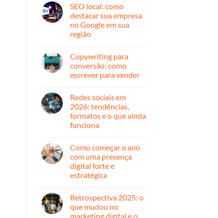
cliente:
comentário
SEO local: como
em
estratégias
Automação
que
destacar sua empresa
de
geram
no Google em sua
marketing:
resultado
o
região
que
é,
Nenhum
como
comentário
Copywriting para
em
funciona
SEO
e
conversão: como
local:
por
escrever para vender
como
onde
destacar
começar
Nenhum
sua
comentário
empresa
Redes sociais em
em
no
Copywriting
2026: tendências,
Google
para
em
formatos e o que ainda
conversão:
sua
como
funciona
região
escrever
para
Nenhum
vender
comentário
Como começar o ano
em
Redes
com uma presença
sociais
digital forte e
em
2026:
estratégica
tendências,
formatos
Nenhum
e
comentário
Retrospectiva 2025: o
em
o
Como
que
que mudou no
começar
ainda
marketing digital e o
o
funciona