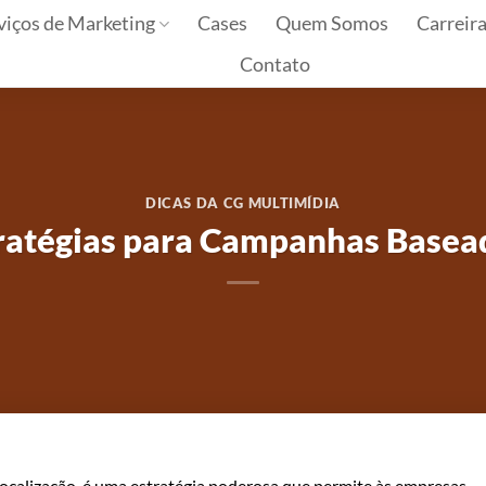
viços de Marketing
Cases
Quem Somos
Carreir
Contato
DICAS DA CG MULTIMÍDIA
ratégias para Campanhas Basead
calização, é uma estratégia poderosa que permite às empresas