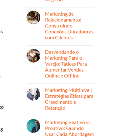
montar
Nenhum
sua
comentário
estratégia
Marketing de
em
de
Personalize
Relacionamento:
marketing
Sua
digital
Construindo
Estratégia
para
de
as
Conexões Duradouras
2026
Marketing:
com Clientes
Dicas
Para
Nenhum
Cada
comentário
Segmento
Desvendando o
em
de
Marketing
Marketing Para o
Negócio
de
Varejo: Táticas Para
Relacionamento:
Construindo
Aumentar Vendas
Conexões
m
Online e Offline
Duradouras
com
Nenhum
Clientes
comentário
Marketing Multinível:
em
Desvendando
Estratégias Éticas para
o
Crescimento e
Marketing
to
Para
Retenção
o
Varejo:
Nenhum
Táticas
comentário
Marketing Reativo vs.
em
Para
Marketing
Aumentar
Proativo: Quando
ng
Multinível:
Vendas
Usar Cada Abordagem
Estratégias
Online
Éticas
e