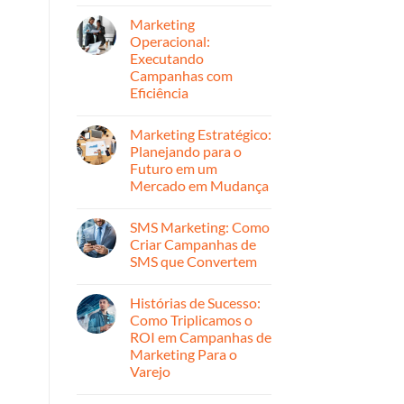
Nenhum
para
Offline
comentário
Crescimento
Marketing
em
e
Marketing
Operacional:
Retenção
Reativo
Executando
vs.
Proativo:
Campanhas com
Quando
Eficiência
Usar
Cada
Nenhum
Abordagem
comentário
Marketing Estratégico:
em
Marketing
Planejando para o
Operacional:
Futuro em um
Executando
Campanhas
Mercado em Mudança
com
Eficiência
Nenhum
comentário
SMS Marketing: Como
em
Marketing
Criar Campanhas de
Estratégico:
SMS que Convertem
Planejando
para
Nenhum
o
comentário
Futuro
Histórias de Sucesso:
em
em
SMS
Como Triplicamos o
um
Marketing:
Mercado
ROI em Campanhas de
Como
em
Criar
Marketing Para o
Mudança
Campanhas
Varejo
de
SMS
Nenhum
que
comentário