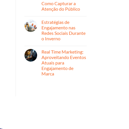
Estratégicas
Como Capturar a
para
Atenção do Público
Ampliar
Alcance
Nenhum
comentário
Estratégias de
em
Por
Engajamento nas
Dentro
Redes Sociais Durante
do
Marketing
o Inverno
de
Entretenimento:
Nenhum
Como
comentário
Real Time Marketing:
em
Capturar
Estratégias
a
Aproveitando Eventos
de
Atenção
Atuais para
Engajamento
do
nas
Público
Engajamento de
Redes
Marca
Sociais
Durante
Nenhum
o
comentário
Inverno
em
Real
Time
Marketing:
Aproveitando
Eventos
Atuais
para
Engajamento
de
Marca