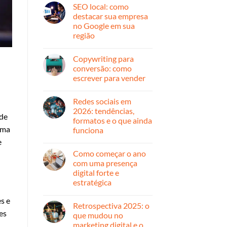
cliente:
comentário
SEO local: como
em
estratégias
Automação
que
destacar sua empresa
de
geram
no Google em sua
marketing:
resultado
o
região
que
é,
Nenhum
como
comentário
Copywriting para
em
funciona
SEO
e
conversão: como
local:
por
escrever para vender
como
onde
destacar
começar
Nenhum
sua
comentário
empresa
Redes sociais em
em
no
Copywriting
2026: tendências,
Google
para
nde
em
formatos e o que ainda
conversão:
sua
uma
como
funciona
região
escrever
e
para
Nenhum
vender
comentário
Como começar o ano
em
Redes
com uma presença
sociais
digital forte e
em
2026:
estratégica
tendências,
formatos
Nenhum
s e
e
comentário
Retrospectiva 2025: o
em
o
es
Como
que
que mudou no
começar
ainda
marketing digital e o
o
funciona