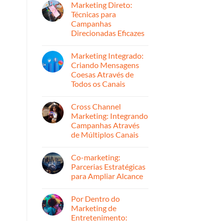
Convertem
Marketing Direto:
em
Histórias
Técnicas para
de
Campanhas
Sucesso:
Como
Direcionadas Eficazes
Triplicamos
o
Nenhum
ROI
comentário
Marketing Integrado:
em
em
Marketing
Campanhas
Criando Mensagens
Direto:
de
Coesas Através de
Técnicas
Marketing
para
Para
Todos os Canais
Campanhas
o
Direcionadas
Nenhum
Varejo
Eficazes
comentário
Cross Channel
em
Marketing
Marketing: Integrando
Integrado:
Campanhas Através
Criando
Mensagens
de Múltiplos Canais
Coesas
Através
Nenhum
de
comentário
Co-marketing:
em
Todos
Cross
os
Parcerias Estratégicas
Channel
Canais
para Ampliar Alcance
Marketing:
Integrando
Nenhum
Campanhas
comentário
Através
Por Dentro do
em
de
Co-
Marketing de
Múltiplos
marketing:
Canais
Entretenimento:
Parcerias