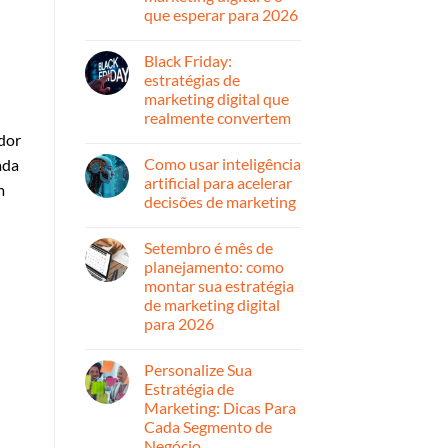
ano
que esperar para 2026
com
uma
Nenhum
presença
comentário
Black Friday:
em
digital
Retrospectiva
forte
estratégias de
2025:
e
marketing digital que
o
estratégica
que
realmente convertem
mudou
dor
no
Nenhum
marketing
comentário
Como usar inteligência
ada
em
digital
Black
e
artificial para acelerar
m
Friday:
o
decisões de marketing
estratégias
que
de
esperar
Nenhum
marketing
para
comentário
digital
2026
Setembro é mês de
em
que
Como
planejamento: como
realmente
usar
convertem
montar sua estratégia
inteligência
artificial
de marketing digital
para
para 2026
acelerar
decisões
Nenhum
de
comentário
marketing
Personalize Sua
em
Setembro
Estratégia de
é
Marketing: Dicas Para
mês
de
Cada Segmento de
planejamento:
Negócio
como