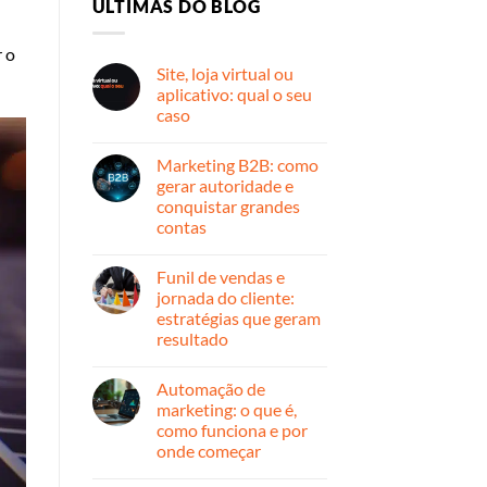
ULTIMAS DO BLOG
 o
Site, loja virtual ou
aplicativo: qual o seu
caso
Nenhum
comentário
Marketing B2B: como
em
Site,
gerar autoridade e
loja
conquistar grandes
virtual
ou
contas
aplicativo:
qual
Nenhum
o
comentário
Funil de vendas e
em
seu
Marketing
caso
jornada do cliente:
B2B:
estratégias que geram
como
gerar
resultado
autoridade
e
Nenhum
conquistar
comentário
Automação de
em
grandes
Funil
contas
marketing: o que é,
de
como funciona e por
vendas
e
onde começar
jornada
do
Nenhum