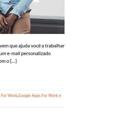
em que ajuda você a trabalhar
 um e-mail personalizado
om o […]
 For Work
,
Google Apps For Work e